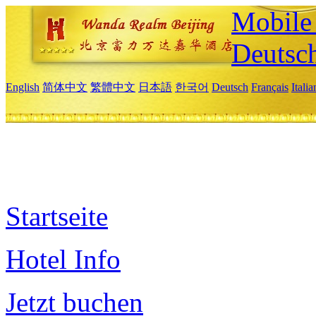
Mobile 
Deutsc
English
简体中文
繁體中文
日本語
한국어
Deutsch
Français
Itali
Startseite
Hotel Info
Jetzt buchen