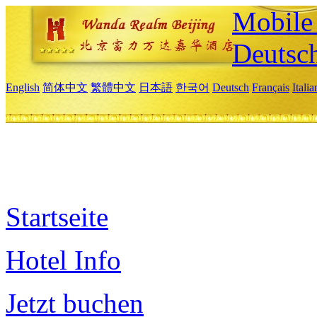
Mobile 
Deutsc
English
简体中文
繁體中文
日本語
한국어
Deutsch
Français
Itali
Startseite
Hotel Info
Jetzt buchen