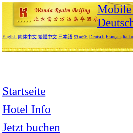
Mobile 
Deutsc
English
简体中文
繁體中文
日本語
한국어
Deutsch
Français
Itali
Startseite
Hotel Info
Jetzt buchen