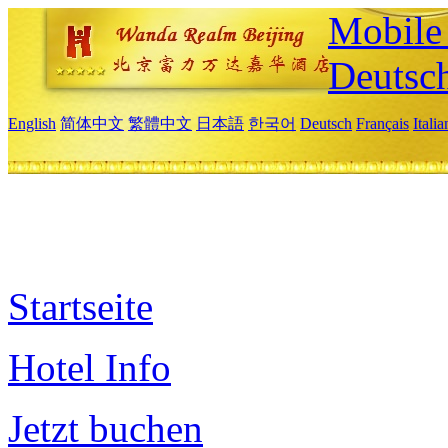
Mobile 
Deutsc
English
简体中文
繁體中文
日本語
한국어
Deutsch
Français
Itali
Startseite
Hotel Info
Jetzt buchen