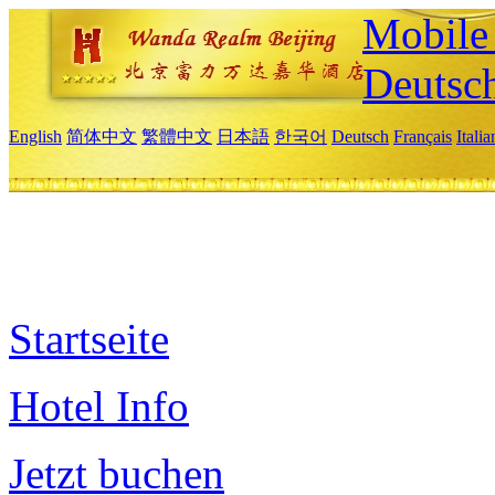
Mobile 
Deutsc
English
简体中文
繁體中文
日本語
한국어
Deutsch
Français
Itali
Startseite
Hotel Info
Jetzt buchen