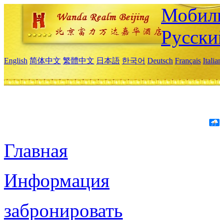
Мобиль
Русски
English
简体中文
繁體中文
日本語
한국어
Deutsch
Français
Itali
Главная
Информация
забронировать