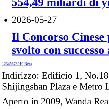
554,49 miliardi di 
2026-05-27
Il Concorso Cinese p
svolto con successo
1
2
3
4
5
6
7
8
9
10
Next
Indirizzo: Edificio 1, No.1
Shijingshan Plaza e Metro 
Aperto in 2009, Wanda Rea