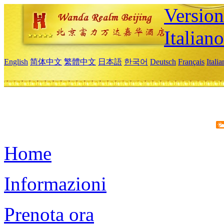
Version
Italiano
English
简体中文
繁體中文
日本語
한국어
Deutsch
Français
Itali
Home
Informazioni
Prenota ora