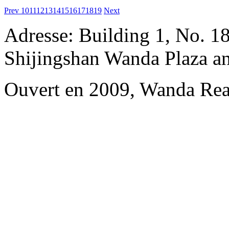
Prev
10
11
12
13
14
15
16
17
18
19
Next
Adresse: Building 1, No. 18
Shijingshan Wanda Plaza a
Ouvert en 2009, Wanda Rea