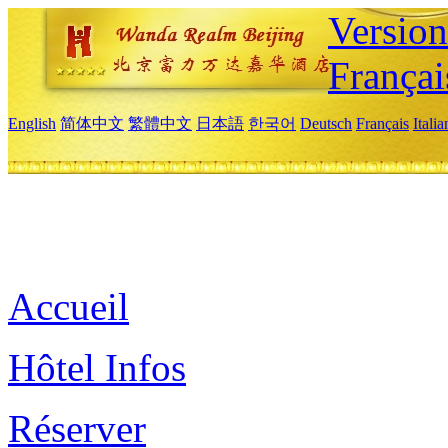
Versio
Françai
English
简体中文
繁體中文
日本語
한국어
Deutsch
Français
Itali
Accueil
Hôtel Infos
Réserver