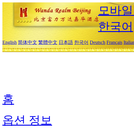
모바일
한국어
English
简体中文
繁體中文
日本語
한국어
Deutsch
Français
Itali
홈
옵션 정보