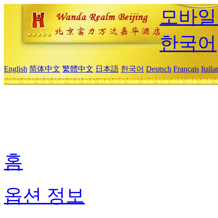
모바일
한국어
English
简体中文
繁體中文
日本語
한국어
Deutsch
Français
Itali
홈
옵션 정보