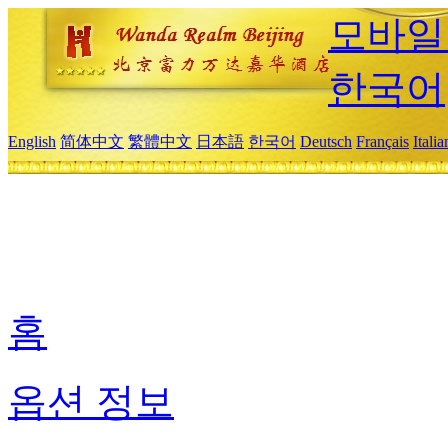
모바일
한국어
English
简体中文
繁體中文
日本語
한국어
Deutsch
Français
Itali
홈
옵션 정보