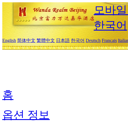
모바일
한국어
English
简体中文
繁體中文
日本語
한국어
Deutsch
Français
Itali
홈
옵션 정보