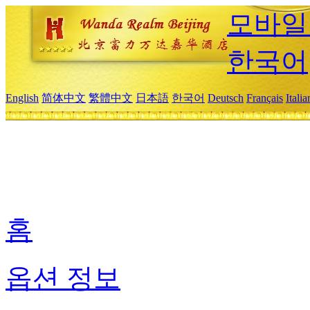
모바일
한국어
English
简体中文
繁體中文
日本語
한국어
Deutsch
Français
Itali
홈
옵션 정보