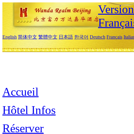
Versio
Françai
English
简体中文
繁體中文
日本語
한국어
Deutsch
Français
Itali
Accueil
Hôtel Infos
Réserver