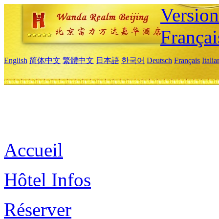
Versio
Françai
English
简体中文
繁體中文
日本語
한국어
Deutsch
Français
Itali
Accueil
Hôtel Infos
Réserver