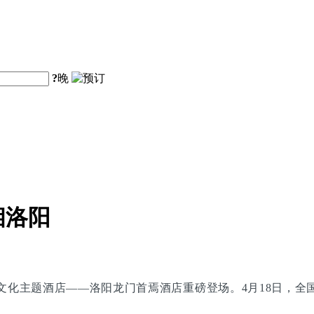
?
晚
相洛阳
文化主题酒店——洛阳龙门首焉酒店重磅登场。4月18日，全